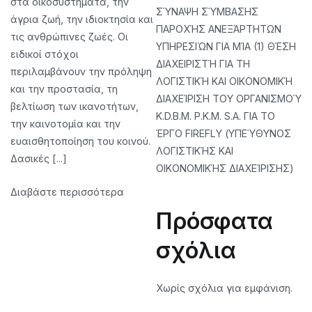
στα οικοσυστήματα, την
ΣΎΝΑΨΗ ΣΎΜΒΑΣΗΣ
άγρια ζωή, την ιδιοκτησία και
ΠΑΡΟΧΉΣ ΑΝΕΞΆΡΤΗΤΩΝ
τις ανθρώπινες ζωές. Οι
ΥΠΗΡΕΣΙΏΝ ΓΙΑ ΜΊΑ (1) ΘΈΣΗ
ειδικοί στόχοι
ΔΙΑΧΕΙΡΙΣΤΉ ΓΙΑ ΤΗ
περιλαμβάνουν την πρόληψη
ΛΟΓΙΣΤΙΚΉ ΚΑΙ ΟΙΚΟΝΟΜΙΚΉ
και την προστασία, τη
ΔΙΑΧΕΊΡΙΣΗ ΤΟΥ ΟΡΓΑΝΙΣΜΟΎ
βελτίωση των ικανοτήτων,
K.D.B.M. P.K.M. S.A. ΓΙΑ ΤΟ
την καινοτομία και την
ΈΡΓΟ FIREFLY (ΥΠΕΎΘΥΝΟΣ
ευαισθητοποίηση του κοινού.
ΛΟΓΙΣΤΙΚΉΣ ΚΑΙ
Δασικές [...]
ΟΙΚΟΝΟΜΙΚΉΣ ΔΙΑΧΕΊΡΙΣΗΣ)
Διαβάστε περισσότερα
Πρόσφατα
σχόλια
Χωρίς σχόλια για εμφάνιση.