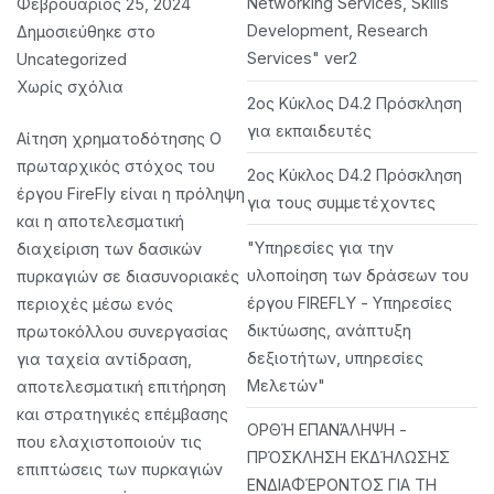
Networking Services, Skills
Φεβρουάριος 25, 2024
Development, Research
Δημοσιεύθηκε στο
Services" ver2
Uncategorized
στο
Χωρίς σχόλια
2ος Κύκλος D4.2 Πρόσκληση
FireFly
για εκπαιδευτές
Αίτηση χρηματοδότησης Ο
πρωταρχικός στόχος του
2ος Κύκλος D4.2 Πρόσκληση
έργου FireFly είναι η πρόληψη
για τους συμμετέχοντες
και η αποτελεσματική
"Υπηρεσίες για την
διαχείριση των δασικών
υλοποίηση των δράσεων του
πυρκαγιών σε διασυνοριακές
έργου FIREFLY - Υπηρεσίες
περιοχές μέσω ενός
δικτύωσης, ανάπτυξη
πρωτοκόλλου συνεργασίας
δεξιοτήτων, υπηρεσίες
για ταχεία αντίδραση,
Μελετών"
αποτελεσματική επιτήρηση
και στρατηγικές επέμβασης
ΟΡΘΉ ΕΠΑΝΆΛΗΨΗ -
που ελαχιστοποιούν τις
ΠΡΌΣΚΛΗΣΗ ΕΚΔΉΛΩΣΗΣ
επιπτώσεις των πυρκαγιών
ΕΝΔΙΑΦΈΡΟΝΤΟΣ ΓΙΑ ΤΗ