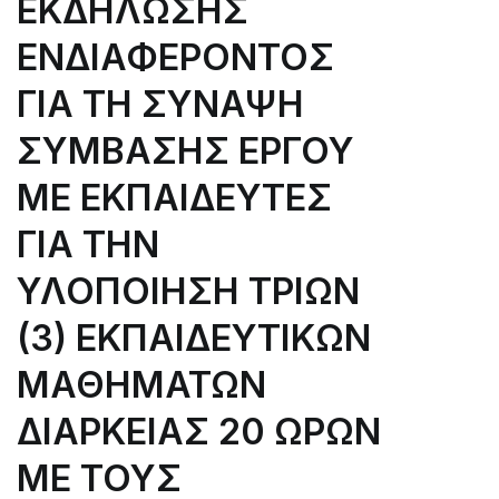
ΕΚΔΗΛΩΣΗΣ
ACCOUNTING
AND
ΕΝΔΙΑΦΕΡΟΝΤΟΣ
FINANCIAL
MANAGEMENT
ΓΙΑ ΤΗ ΣΥΝΑΨΗ
OF
ΣΥΜΒΑΣΗΣ ΕΡΓΟΥ
THE
ORGANIZATION
ΜΕ ΕΚΠΑΙΔΕΥΤΕΣ
K.D.B.M.
P.K.M.
ΓΙΑ ΤΗΝ
S.A.
ΥΛΟΠΟΙΗΣΗ ΤΡΙΩΝ
FOR
THE
(3) ΕΚΠΑΙΔΕΥΤΙΚΩΝ
FIREFLY
PROJECT
ΜΑΘΗΜΑΤΩΝ
(ACCOUNTING
ΔΙΑΡΚΕΙΑΣ 20 ΩΡΩΝ
AND
FINANCIAL
ΜΕ ΤΟΥΣ
MANAGER)