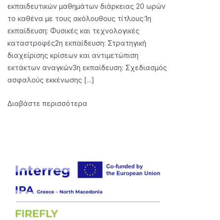
εκπαιδευτικών μαθημάτων διάρκειας 20 ωρών
CONCLUSION
το καθένα με τους ακόλουθους τίτλους:1η
OF
εκπαίδευση: Φυσικές και τεχνολογικές
A
καταστροφές2η εκπαίδευση: Στρατηγική
PROJECT
διαχείρισης κρίσεων και αντιμετώπιση
CONTRACT
εκτάκτων αναγκών3η εκπαίδευση: Σχεδιασμός
WITH
ασφαλούς εκκένωσης [...]
TRAINERS
FOR
Διαβάστε περισσότερα
THE
IMPLEMENTATION
OF
THREE
(3)
TRAINING
COURSES
OF
20
HOURS