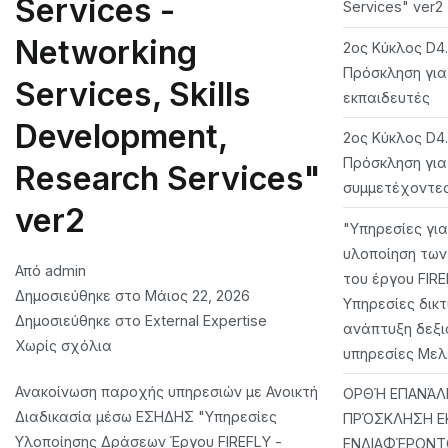
Services -
Services" ver2
Networking
2ος Κύκλος D4
Πρόσκληση για
Services, Skills
εκπαιδευτές
Development,
2ος Κύκλος D4
Πρόσκληση για
Research Services"
συμμετέχοντε
ver2
"Υπηρεσίες για
υλοποίηση τω
Από
admin
του έργου FIRE
Δημοσιεύθηκε στο
Μάιος 22, 2026
Υπηρεσίες δικ
Δημοσιεύθηκε στο
External Expertise
ανάπτυξη δεξι
στο
Χωρίς σχόλια
υπηρεσίες Με
“FIREFLY
Ανακοίνωση παροχής υπηρεσιών με Ανοικτή
ΟΡΘΉ ΕΠΑΝΆΛ
Project
Διαδικασία μέσω ΕΣΗΔΗΣ "Υπηρεσίες
ΠΡΌΣΚΛΗΣΗ 
Action
Υλοποίησης Δράσεων Έργου FIREFLY -
ΕΝΔΙΑΦΈΡΟΝΤΟ
Implementation