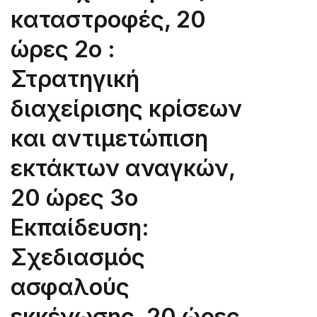
καταστροφές, 20
response
3rd
ώρες 2ο :
Training:
Safe
Στρατηγική
evacuation
διαχείρισης κρίσεων
planning
και αντιμετώπιση
εκτάκτων αναγκών,
20 ώρες 3ο
Εκπαίδευση:
Σχεδιασμός
ασφαλούς
εκκένωσης, 20 ώρες