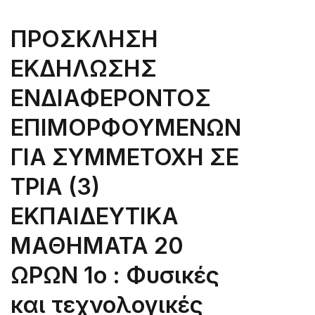
DURATION
WITH
ΠΡΟΣΚΛΗΣΗ
THE
ΕΚΔΗΛΩΣΗΣ
BELOW
TITLES
ΕΝΔΙΑΦΕΡΟΝΤΟΣ
1st
Training:
ΕΠΙΜΟΡΦΟΥΜΕΝΩΝ
Natural
ΓΙΑ ΣΥΜΜΕΤΟΧΗ ΣΕ
and
technological
ΤΡΙΑ (3)
disasters
2nd
ΕΚΠΑΙΔΕΥΤΙΚΑ
Training:
ΜΑΘΗΜΑΤΑ 20
Crisis
management
ΩΡΩΝ 1ο : Φυσικές
strategy
and
και τεχνολογικές
emergency