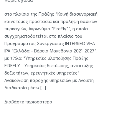
Χωρίς σχόλια
“Services
στο πλαίσιο της Πράξης "Κοινή διασυνοριακή
for
καινοτόμος προστασία και πρόληψη δασικών
the
πυρκαγιών, Ακρωνύμιο "FireFly"", η οποία
implementation
συγχρηματοδοτείται στο πλαίσιο του
of
Προγράμματος Συνεργασίας INTERREG VI-A
FIREFLY
IPA "Ελλάδα - Βόρεια Μακεδονία 2021-2027",
project
με τίτλο: "Υπηρεσίες υλοποίησης Πράξης
actions
FIREFLY - Υπηρεσίες δικτύωσης, ανάπτυξης
–
δεξιοτήτων, ερευνητικές υπηρεσίες"
Networking
Ανακοίνωση παροχής υπηρεσιών με Ανοικτή
Services,
Διαδικασία μέσω [...]
Skills
Development,
Διαβάστε περισσότερα
Research
Services”