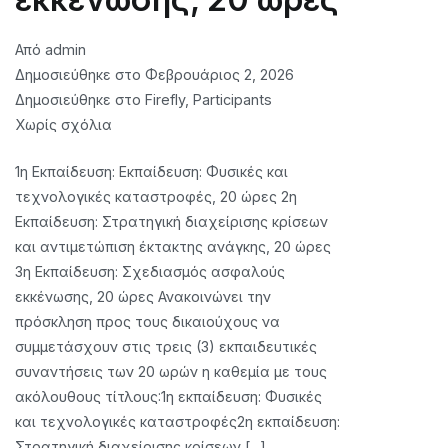
Από
admin
Δημοσιεύθηκε στο
Φεβρουάριος 2, 2026
Δημοσιεύθηκε στο
Firefly
,
Participants
στο
Χωρίς σχόλια
INVITATION
1η Εκπαίδευση: Εκπαίδευση: Φυσικές και
FOR
τεχνολογικές καταστροφές, 20 ώρες 2η
EXPRESSION
Εκπαίδευση: Στρατηγική διαχείρισης κρίσεων
OF
και αντιμετώπιση έκτακτης ανάγκης, 20 ώρες
INTEREST
3η Εκπαίδευση: Σχεδιασμός ασφαλούς
FOR
εκκένωσης, 20 ώρες Ανακοινώνει την
BENEFICIARIES
πρόσκληση προς τους δικαιούχους να
TO
συμμετάσχουν στις τρεις (3) εκπαιδευτικές
PARTICIPATE
συναντήσεις των 20 ωρών η καθεμία με τους
IN
ακόλουθους τίτλους:1η εκπαίδευση: Φυσικές
THREE
και τεχνολογικές καταστροφές2η εκπαίδευση:
(3)
Στρατηγική διαχείρισης κρίσεων [...]