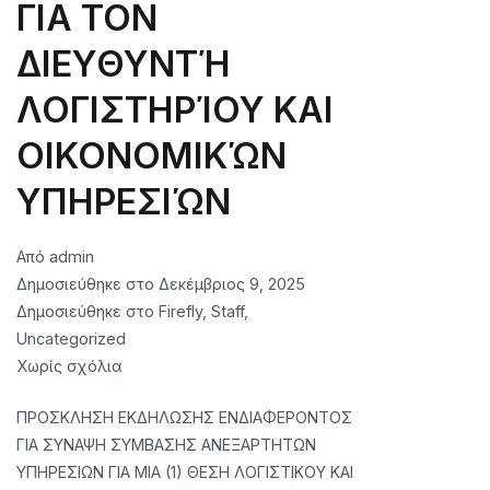
and
ΓΙΑ ΤΟΝ
emergency
ΔΙΕΥΘΥΝΤΉ
response,
20
ΛΟΓΙΣΤΗΡΊΟΥ ΚΑΙ
hours
3rd
ΟΙΚΟΝΟΜΙΚΏΝ
Training:
ΥΠΗΡΕΣΙΏΝ
Safe
evacuation
planning,
Από
admin
20
Δημοσιεύθηκε στο
Δεκέμβριος 9, 2025
hours
Δημοσιεύθηκε στο
Firefly
,
Staff
,
Uncategorized
στο
Χωρίς σχόλια
INVITATION
ΠΡΟΣΚΛΗΣΗ ΕΚΔΗΛΩΣΗΣ ΕΝΔΙΑΦΕΡΟΝΤΟΣ
FOR
ΓΙΑ ΣΥΝΑΨΗ ΣΥΜΒΑΣΗΣ ΑΝΕΞΑΡΤΗΤΩΝ
EXPRESSION
ΥΠΗΡΕΣΙΩΝ ΓΙΑ ΜΙΑ (1) ΘΕΣΗ ΛΟΓΙΣΤΙΚΟΥ ΚΑΙ
OF