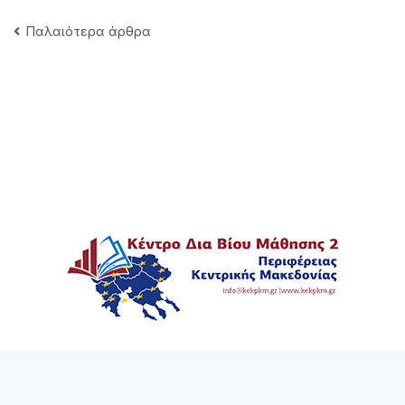
Πλοήγηση
Παλαιότερα άρθρα
άρθρων