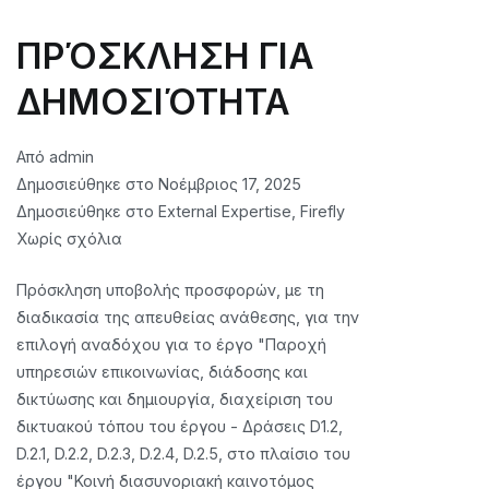
ΠΡΌΣΚΛΗΣΗ ΓΙΑ
ΔΗΜΟΣΙΌΤΗΤΑ
Από
admin
Δημοσιεύθηκε στο
Νοέμβριος 17, 2025
Δημοσιεύθηκε στο
External Expertise
,
Firefly
στο
Χωρίς σχόλια
FIREFLY
Πρόσκληση υποβολής προσφορών, με τη
INVITATION
διαδικασία της απευθείας ανάθεσης, για την
FOR
επιλογή αναδόχου για το έργο "Παροχή
PUBLICITY
υπηρεσιών επικοινωνίας, διάδοσης και
δικτύωσης και δημιουργία, διαχείριση του
δικτυακού τόπου του έργου - Δράσεις D1.2,
D.2.1, D.2.2, D.2.3, D.2.4, D.2.5, στο πλαίσιο του
έργου "Κοινή διασυνοριακή καινοτόμος