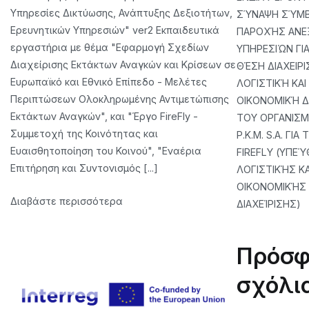
Υπηρεσίες Δικτύωσης, Ανάπτυξης Δεξιοτήτων,
ΣΎΝΑΨΗ ΣΎΜ
Services
Ερευνητικών Υπηρεσιών" ver2 Εκπαιδευτικά
ΠΑΡΟΧΉΣ ΑΝΕ
–
εργαστήρια με θέμα "Εφαρμογή Σχεδίων
ΥΠΗΡΕΣΙΏΝ ΓΙΑ 
Networking
Διαχείρισης Εκτάκτων Αναγκών και Κρίσεων σε
ΘΈΣΗ ΔΙΑΧΕΙΡΙ
Services,
Ευρωπαϊκό και Εθνικό Επίπεδο - Μελέτες
ΛΟΓΙΣΤΙΚΉ ΚΑΙ
Skills
Περιπτώσεων Ολοκληρωμένης Αντιμετώπισης
ΟΙΚΟΝΟΜΙΚΉ Δ
Development,
Εκτάκτων Αναγκών", και "Έργο FireFly -
ΤΟΥ ΟΡΓΑΝΙΣΜΟ
Research
Συμμετοχή της Κοινότητας και
P.K.M. S.A. ΓΙΑ
Services”
Ευαισθητοποίηση του Κοινού", "Εναέρια
FIREFLY (ΥΠΕ
ver2
Επιτήρηση και Συντονισμός [...]
ΛΟΓΙΣΤΙΚΉΣ ΚΑ
ΟΙΚΟΝΟΜΙΚΉΣ
Διαβάστε περισσότερα
ΔΙΑΧΕΊΡΙΣΗΣ)
Πρόσφ
σχόλι