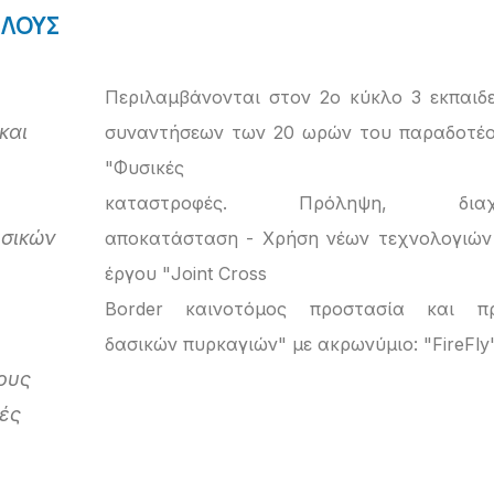
ΤΛΟΥΣ
Περιλαμβάνονται στον 2ο κύκλο 3 εκπαιδ
και
συναντήσεων των 20 ωρών του παραδοτέο
"Φυσικές
καταστροφές. Πρόληψη, διαχεί
υσικών
αποκατάσταση - Χρήση νέων τεχνολογιών
έργου "Joint Cross
Border καινοτόμος προστασία και π
δασικών πυρκαγιών" με ακρωνύμιο: "FireFly"
ους
φές