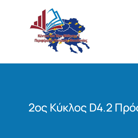
Κέντρο Δια Β
Ποτέ μην σταματάτ
2ος Κύκλος D4.2 Πρό