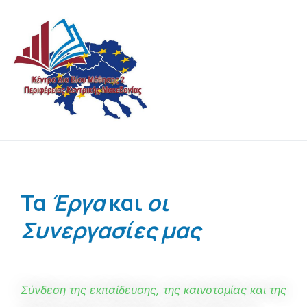
Κέντρο Δια Βίου Μάθησης της Περιφέρειας
Ποτέ μην σταματάτε να μαθαίνετε !
Κεντρικής Μακεδονίας
Τα
Έργα
και
οι
Συνεργασίες μας
Σύνδεση της εκπαίδευσης, της καινοτομίας και της