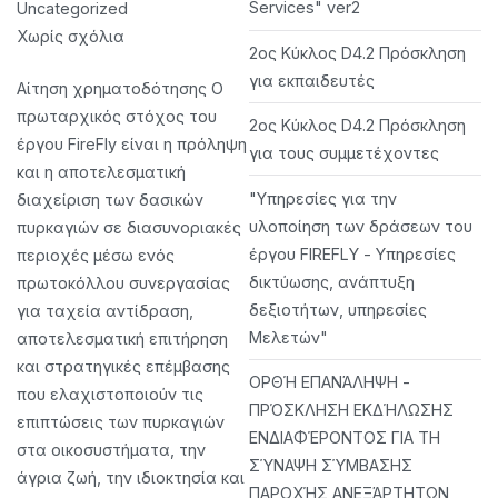
Services" ver2
Uncategorized
στο
Χωρίς σχόλια
2ος Κύκλος D4.2 Πρόσκληση
FireFly
για εκπαιδευτές
Αίτηση χρηματοδότησης Ο
πρωταρχικός στόχος του
2ος Κύκλος D4.2 Πρόσκληση
έργου FireFly είναι η πρόληψη
για τους συμμετέχοντες
και η αποτελεσματική
"Υπηρεσίες για την
διαχείριση των δασικών
υλοποίηση των δράσεων του
πυρκαγιών σε διασυνοριακές
έργου FIREFLY - Υπηρεσίες
περιοχές μέσω ενός
δικτύωσης, ανάπτυξη
πρωτοκόλλου συνεργασίας
δεξιοτήτων, υπηρεσίες
για ταχεία αντίδραση,
Μελετών"
αποτελεσματική επιτήρηση
και στρατηγικές επέμβασης
ΟΡΘΉ ΕΠΑΝΆΛΗΨΗ -
που ελαχιστοποιούν τις
ΠΡΌΣΚΛΗΣΗ ΕΚΔΉΛΩΣΗΣ
επιπτώσεις των πυρκαγιών
ΕΝΔΙΑΦΈΡΟΝΤΟΣ ΓΙΑ ΤΗ
στα οικοσυστήματα, την
ΣΎΝΑΨΗ ΣΎΜΒΑΣΗΣ
άγρια ζωή, την ιδιοκτησία και
ΠΑΡΟΧΉΣ ΑΝΕΞΆΡΤΗΤΩΝ