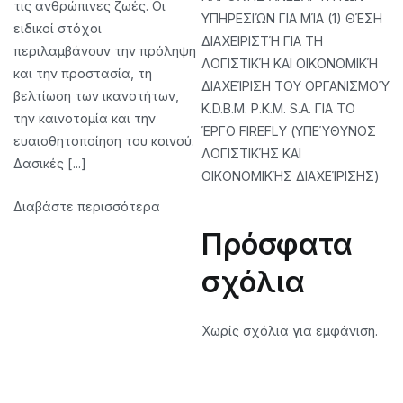
τις ανθρώπινες ζωές. Οι
ΥΠΗΡΕΣΙΏΝ ΓΙΑ ΜΊΑ (1) ΘΈΣΗ
ειδικοί στόχοι
ΔΙΑΧΕΙΡΙΣΤΉ ΓΙΑ ΤΗ
περιλαμβάνουν την πρόληψη
ΛΟΓΙΣΤΙΚΉ ΚΑΙ ΟΙΚΟΝΟΜΙΚΉ
και την προστασία, τη
ΔΙΑΧΕΊΡΙΣΗ ΤΟΥ ΟΡΓΑΝΙΣΜΟΎ
βελτίωση των ικανοτήτων,
K.D.B.M. P.K.M. S.A. ΓΙΑ ΤΟ
την καινοτομία και την
ΈΡΓΟ FIREFLY (ΥΠΕΎΘΥΝΟΣ
ευαισθητοποίηση του κοινού.
ΛΟΓΙΣΤΙΚΉΣ ΚΑΙ
Δασικές [...]
ΟΙΚΟΝΟΜΙΚΉΣ ΔΙΑΧΕΊΡΙΣΗΣ)
Διαβάστε περισσότερα
Πρόσφατα
σχόλια
Χωρίς σχόλια για εμφάνιση.